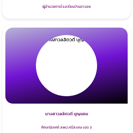
ผู้อำนวยการโรงเรียนบ้านอาวอย
นางสาวลลิตวดี บุญแซม
ศึกษานิเทศก์ สพป.ศรีสะเกษ เขต 3